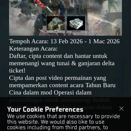
Tempoh Acara: 13 Feb 2026 - 1 Mac 2026
Keterangan Acara:
Daftar, cipta content dan hantar untuk
memenangi wang tunai & ganjaran delta
ticket!
Cipta dan post video permainan yang
mempamerkan content acara Tahun Baru
Cina dalam mod Operasi dalam
pertandingan untuk memenangi hadiah
wang tunai sebenar dan ganjaran dalam
Your Cookie Preferences
permainan.
We use cookies that are necessary to provide
Tertakluk kepada terma dan syarat.
this website. We would also like to use
cookies including from third partners, to