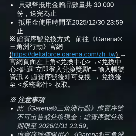
貝殼幣抵用金贈品數量共
 30,000 
份
，送完為止
抵用金使用時間至
2025/12/30 23:59 
止
※ 
虛寶序號兌換方式 : 
前往《Garena®
三角洲行動》官網 
(
https://deltaforce.garena.com/zh_tw
) 
→
官網頁面左上角<兌換中心>→<兌換中
心>點選”立即登入兌換獎勵”→輸入帳號
資訊 & 虛寶序號後即可兌換 → 兌換後
至 <系統郵件> 收取。
※ 注意事項
此《Garena®三角洲行動》虛寶序號
不可出售或兌換現金；虛寶序號兌換
期限至 2026/1
/31 23:59。
虛寶序號僅限用在《Garena®三角洲