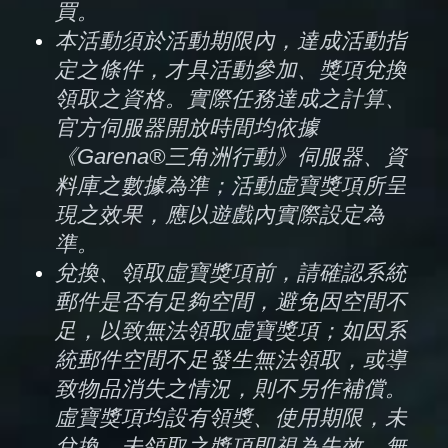
買。
本活動須於活動期限內，達成活動指
定之條件，才具活動參加、獎項兌換
領取之資格。實際任務達成之計算、
官方伺服器開放時間均依據
《Garena®三角洲行動》伺服器、資
料庫之數據為準；活動虛寶獎項所呈
現之效果，應以遊戲內實際設定為
準。
兌換、領取虛寶獎項前，請確認系統
郵件是否有足夠空間，避免因空間不
足，以致無法領取虛寶獎項；如因系
統郵件空間不足發生無法領取，或導
致物品消失之情況，則不另作補償。
虛寶獎項均設有領獎、使用期限，未
兌換、未領取之獎項即視為失效，無