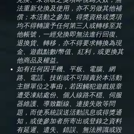
法重新兌換及使用，亦不另做其他補
償；本活動之參加、得獎資格或獎項
均不得轉讓予任何第三人或轉移至其
他帳號，一經兌換即無法進行回復、
退換貨、轉移，亦不得要求轉換為現
金、遊戲點數/幣值、紅利，或更換其
他商品及權益。
如有任何因手機、平板、電腦、網
路、電話、技術或不可歸責於本活動
主辦單位之事由，若因觸犯遊戲規章
遭受凍結處份、個人線路不穩、伺服
器維護、導致斷線、連接失敗等問
題，而使系統誤送活動訊息或得獎通
知，或使參加者所寄出或登錄之資料
有延遲、遺失、錯誤、無法辨識或毀