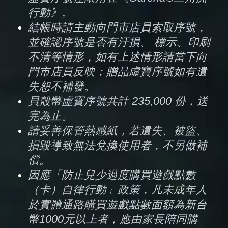
行動》。
結帳時請主動向門市店員索取序號，
並確認序號是否有汙損、 標示、印刷
不清等情形，如有上述情形請當下向
門市店員反映；贈品虛寶序號如有遺
失恕不補發。
貝殼幣虛寶序號共計 235,000 份，送
完為止。
請妥善保管熱感紙，若遺失、被盜、
損毀導致無法兌換使用者，不另做補
償。
因應「防止兒少過度購買遊戲點數
（卡）自律行動」政策，凡未成年人
於實體通路購買遊戲點數面額為新台
幣1000元以上者，應由家長陪同購