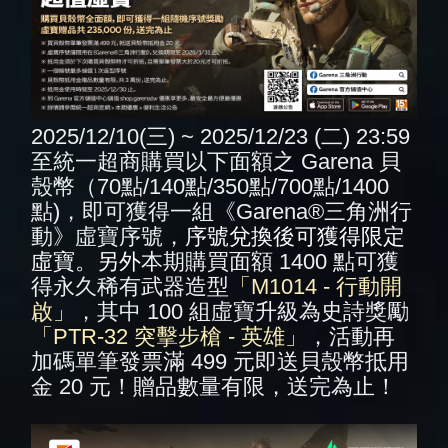
2025/12/10(三) ~ 2025/12/23 (二) 23:59 
至統一超商購買以下面額之 Garena 貝
殼幣（70點/140點/350點/700點/1400
點)，即可獲得一組《Garena®三角洲行
動》虛寶序號，
序號兌換後可獲得限定
虛寶。另外
本期購買面額 1400 點可獲
得永久稀有武器造型
「M1014 - 行動開
啟」
，其中 100 組虛寶升級為史詩獎勵
「PTR-32 突擊步槍 - 英雄」
，活動再
加碼單筆發票滿 499 元即送貝殼幣抵用
金 20 元！贈品數量有限，送完為止！