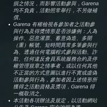
損之情況，而影響活動參與，Garena 
均不負責，活動照常舉行，不另做補
償。
Garena 有權檢視各參加者之活動參
與行為及得獎情形是否涉嫌例：人為
操作、惡意灌票、蓄意偽造、多開
（重）帳號、短時間異常多筆參與行
為、透過任何電腦程式參與活動、詐
欺、任何違反會員系統服務合約及停
權管理規章之情事者，或以任何其他
不正當的方式意圖以進行不實或虛偽
活動參與行為，參加者因上述情形所
獲得之活動資格及獎項，Garena 得
一概取消之。 
本活動各項辦法及規定，以活動網站