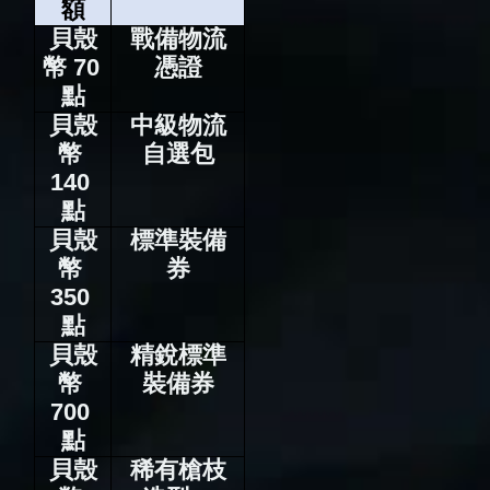
額
貝殼
戰備物流
幣 70 
憑證
點
貝殼
中級物流
幣 
自選包
140 
點
貝殼
標準裝備
幣 
券
350 
點
貝殼
精銳標準
幣 
裝備券
700 
點
貝殼
稀有槍枝