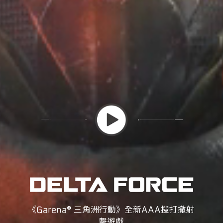
《Garena® 三角洲行動》全新AAA搜打撤射
擊遊戲